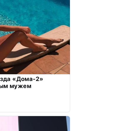
везда «Дома-2»
дым мужем