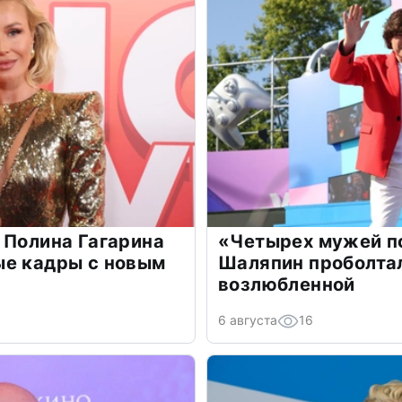
 Полина Гагарина
«Четырех мужей п
ые кадры с новым
Шаляпин проболтал
возлюбленной
6 августа
16