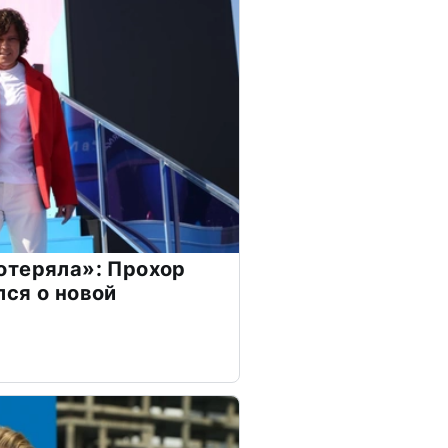
отеряла»: Прохор
ся о новой