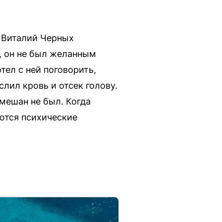
т Виталий Черных
о, он не был желанным
тел с ней поговорить,
слил кровь и отсек голову.
амешан не был. Когда
еются психические