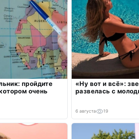
льник: пройдите
«Ну вот и всё»: з
 котором очень
развелась с моло
6 августа
19