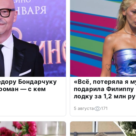
едору Бондарчуку
«Всё, потеряла я 
роман — с кем
подарила Филиппу
лодку за 1,2 млн р
5 августа
171