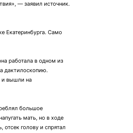
вия», — заявил источник.
ке Екатеринбурга. Само
она работала в одном из
ла дактилоскопию.
 и вышли на
треблял большое
напугать мать, но в ходе
, отсек голову и спрятал