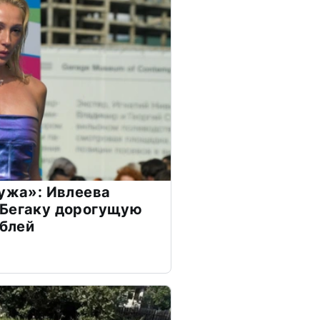
мужа»: Ивлеева
 Бегаку дорогущую
ублей