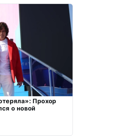
отеряла»: Прохор
ся о новой