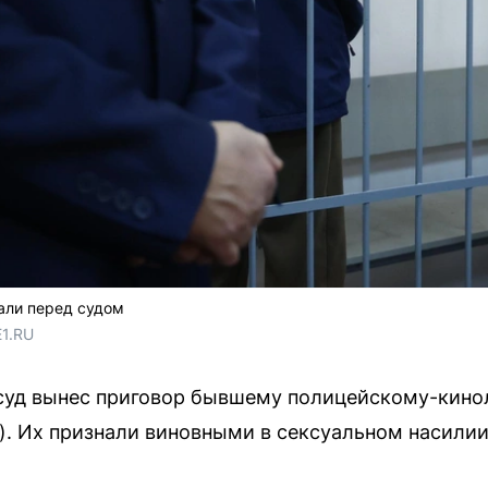
али перед судом
E1.RU
суд вынес приговор бывшему полицейскому-кинол
). Их признали виновными в сексуальном насили