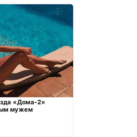
везда «Дома-2»
дым мужем