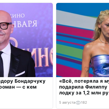
едору Бондарчуку
«Всё, потеряла я 
роман — с кем
подарила Филиппу
лодку за 1,2 млн р
5 августа
182