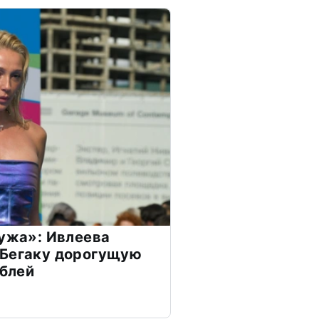
мужа»: Ивлеева
 Бегаку дорогущую
ублей