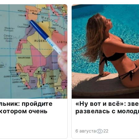
льник: пройдите
«Ну вот и всё»: з
 котором очень
развелась с моло
6 августа
22