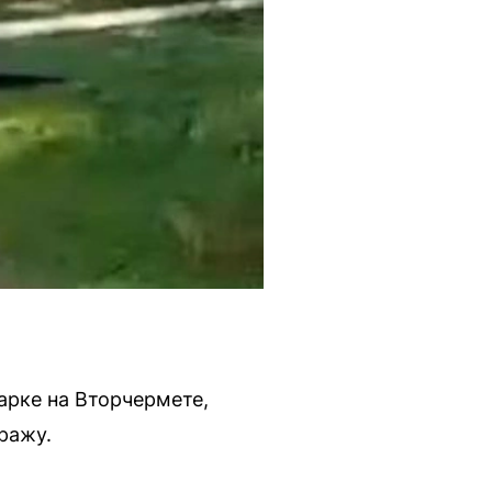
арке на Вторчермете,
ражу.