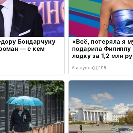
едору Бондарчуку
«Всё, потеряла я 
роман — с кем
подарила Филиппу
лодку за 1,2 млн р
5 августа
195