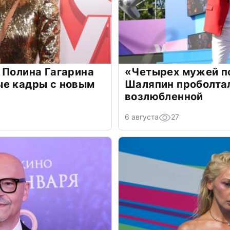
 Полина Гагарина
«Четырех мужей п
ые кадры с новым
Шаляпин проболтал
возлюбленной
6 августа
27