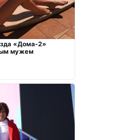
везда «Дома-2»
дым мужем