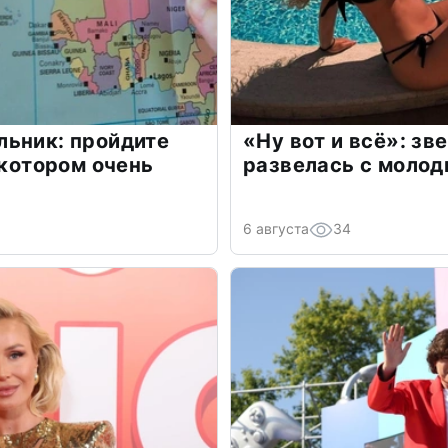
льник: пройдите
«Ну вот и всё»: з
 котором очень
развелась с моло
6 августа
34