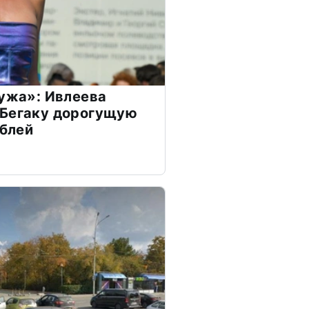
мужа»: Ивлеева
 Бегаку дорогущую
ублей