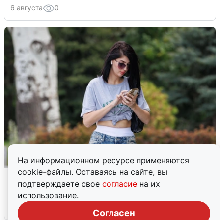
6 августа
0
На информационном ресурсе применяются
cookie-файлы. Оставаясь на сайте, вы
Волгоградцы остались без
подтверждаете свое
согласие
на их
мобильного интернета
использование.
6 августа
0
Согласен