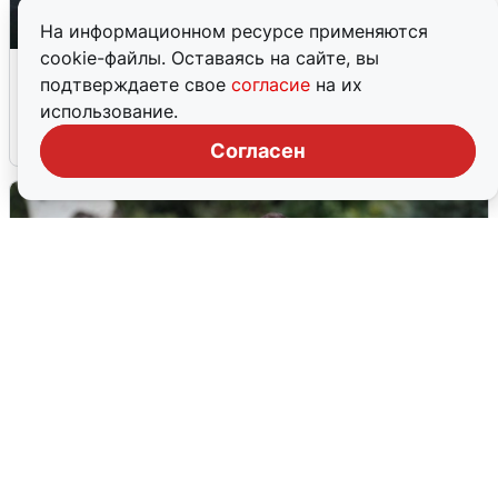
На информационном ресурсе применяются
cookie-файлы. Оставаясь на сайте, вы
Ночная атака БПЛА на Ярославль:
подтверждаете свое
согласие
на их
попадания и последствия
использование.
6 августа
0
Согласен