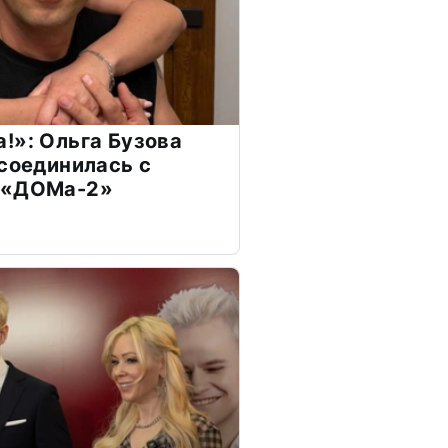
!»: Ольга Бузова
ссоединилась с
 «ДОМа-2»