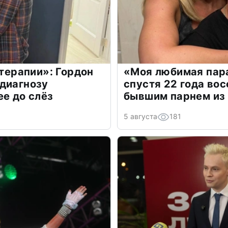
 терапии»: Гордон
«Моя любимая пара
диагнозу
спустя 22 года во
ее до слёз
бывшим парнем из
5 августа
181