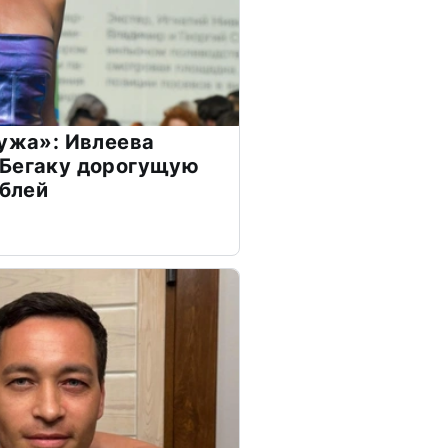
мужа»: Ивлеева
 Бегаку дорогущую
ублей