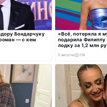
едору Бондарчуку
«Всё, потеряла я 
роман — с кем
подарила Филиппу
лодку за 1,2 млн р
5 августа
126