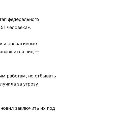
тап федерального
51 человека».
» и оперативные
рывавшихся лиц —
ым работам, но отбывать
олучила за угрозу
ановил заключить их под