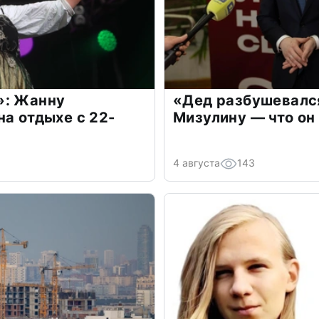
»: Жанну
«Дед разбушевалс
на отдыхе с 22-
Мизулину — что он
4 августа
143