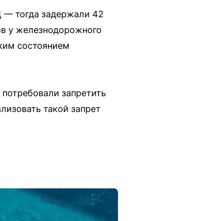
Ц — тогда задержали 42
тов у железнодорожного
ским состоянием
И потребовали запретить
ализовать такой запрет