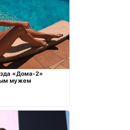
везда «Дома-2»
дым мужем