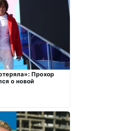
отеряла»: Прохор
ся о новой