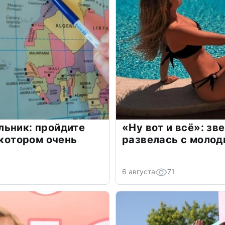
льник: пройдите
«Ну вот и всё»: з
 котором очень
развелась с моло
6 августа
71