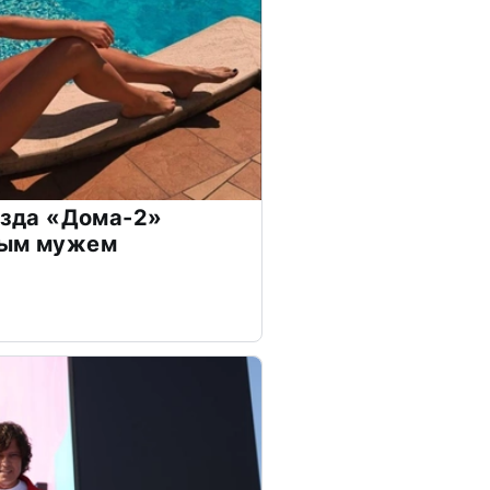
везда «Дома-2»
дым мужем