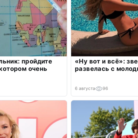
льник: пройдите
«Ну вот и всё»: з
 котором очень
развелась с моло
6 августа
96