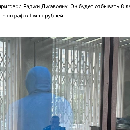
приговор Раджи Джавояну. Он будет отбывать 8 л
ь штраф в 1 млн рублей.