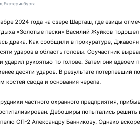
д Екатеринбурга
абре 2024 года на озере Шарташ, где езиды отм
тдыха «Золотые пески» Василий Жуйков подошел
ась драка. Как сообщили в прокуратуре, Джавоян
есяти ударов в область головы. Соучастник вырва
и ударил рукоятью по голове. Затем они вдвоем 
менее десяти ударов. В результате потерпевший 
м костей свода и основания черепа.
рудники частного охранного предприятия, приб
оспитализирован. Дебоширы попытались решить в
телю ОП-2 Александру Банникову. Однако вскоре