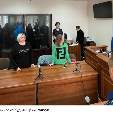
 выносил судья Юрий Радчук