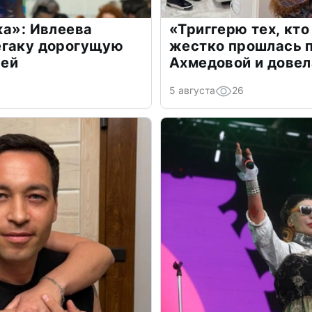
жа»: Ивлеева
«Триггерю тех, кто
егаку дорогущую
жестко прошлась п
лей
Ахмедовой и довел
5 августа
26