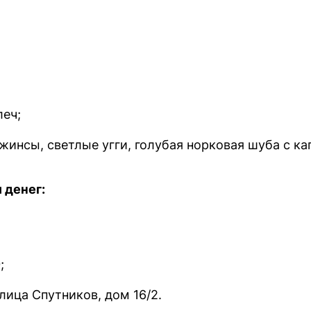
леч;
жинсы, светлые угги, голубая норковая шуба с к
 денег:
;
улица Спутников, дом 16/2.