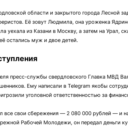
рдловской области и закрытого города Лесной з
феристов. Её зовут Людмила, она уроженка Ядрин
 уехала из Казани в Москву, а затем на Урал, ска
её остались муж и двое детей.
ступления
еля пресс-службы свердловского Главка МВД Ва
енников. Ему написали в Telegram якобы сотруд
игрозили уголовной ответственностью за финан
л все свои сбережения — 2 080 000 рублей — и на
бережной Рабочей Молодежи, он передал деньги к