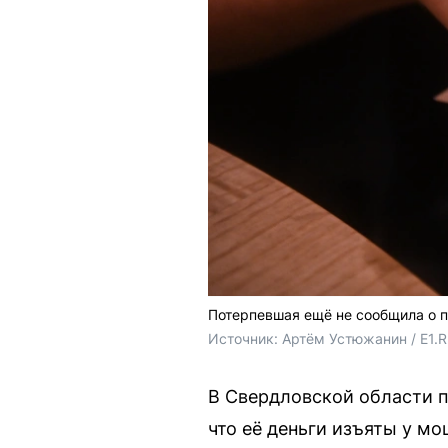
Потерпевшая ещё не сообщила о п
Источник: 
Артём Устюжанин / E1.
В Свердловской области п
что её деньги изъяты у мо