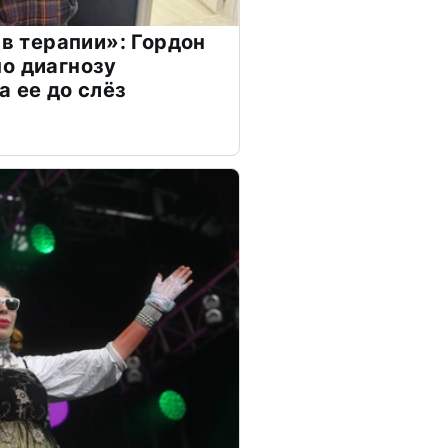
 в терапии»: Гордон
о диагнозу
а ее до слёз