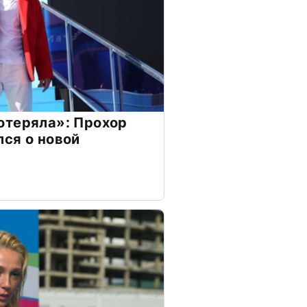
отеряла»: Прохор
ся о новой