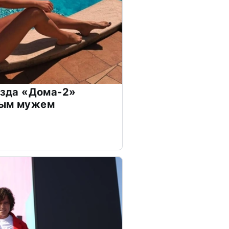
везда «Дома-2»
дым мужем