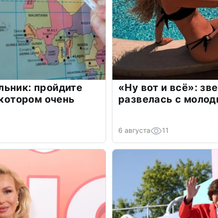
льник: пройдите
«Ну вот и всё»: з
 котором очень
развелась с моло
6 августа
11