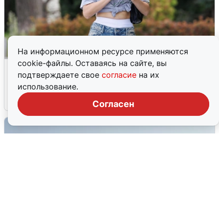
На информационном ресурсе применяются
cookie-файлы. Оставаясь на сайте, вы
Волгоградцы остались без
подтверждаете свое
согласие
на их
мобильного интернета
использование.
6 августа
0
Согласен