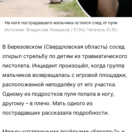
На ноге пострадавшего мальчика остался след от пули
Источник: 
Владислав Лоншаков / E1.RU; Читатель E1.RU
В Березовском (Свердловская область) сосед
открыл стрельбу по детям из травматического
пистолета. Инцидент произошёл, когда группа
мальчиков возвращалась с игровой площадки,
расположенной неподалёку от его участка.
Одному из подростков пуля попала в ногу,
другому – в плечо. Мать одного из
пострадавших рассказала подробности.
Между коттеджными посёлками «Европа-2» и