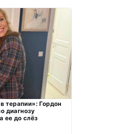
 в терапии»: Гордон
о диагнозу
а ее до слёз