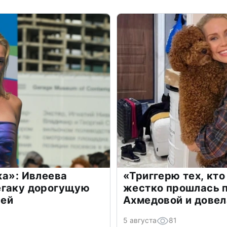
жа»: Ивлеева
«Триггерю тех, кто
егаку дорогущую
жестко прошлась п
лей
Ахмедовой и довел
5 августа
81