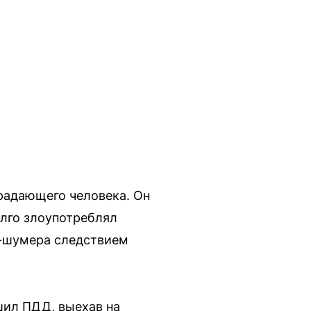
радающего человека. Он
олго злоупотреблял
е-шумера следствием
шил ПДД, выехав на