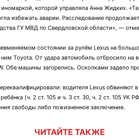
с иномаркой, которой управляла Анна Жидких. «Та
огла избежать аварии. Расследование продолжаетс
дства ГУ МВД по Свердловской области», — отме
невменяемом состоянии за рулём Lexus на больш
 ним Toyota. От удара автомобиль отбросило на в
W. Обе машины загорелись. Осколками задело п
ереквалифицировали: водителя Lexus обвиняют 
бёнка (ч. 2 ст. 105 и ч. 3 ст. 30, ч. 2 ст. 105 УК Р
шения свободы либо пожизненное заключение.
ЧИТАЙТЕ ТАКЖЕ