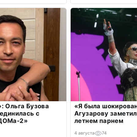
: Ольга Бузова
«Я была шокирова
оединилась с
Агузарову заметил
«ДОМа-2»
летнем парнем
4 августа
74