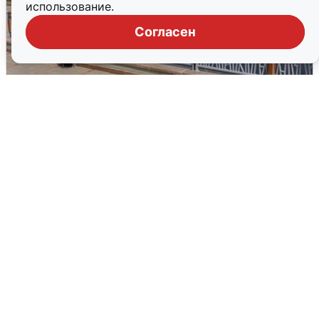
использование.
Согласен
В Туре вода убывает, на других реках
области прибывает
4 августа
0