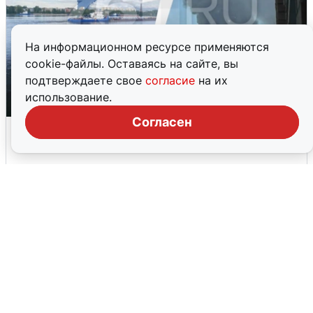
На информационном ресурсе применяются
cookie-файлы. Оставаясь на сайте, вы
подтверждаете свое
согласие
на их
использование.
Согласен
Ночная атака БПЛА на Ярославль:
попадания и последствия
6 августа
0