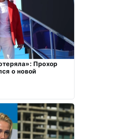
отеряла»: Прохор
ся о новой