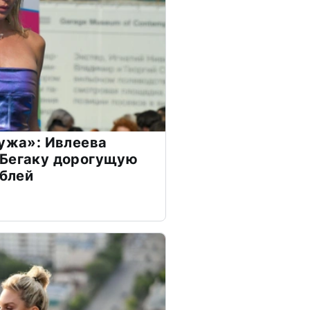
мужа»: Ивлеева
 Бегаку дорогущую
ублей