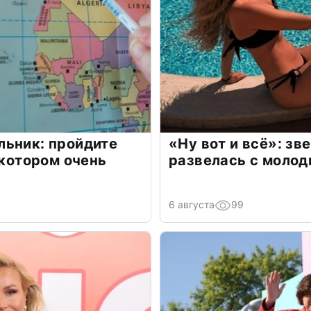
льник: пройдите
«Ну вот и всё»: з
 котором очень
развелась с моло
6 августа
99