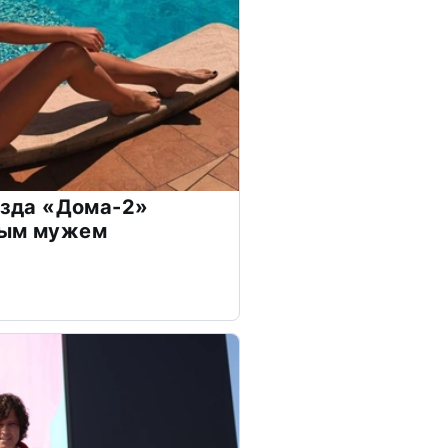
везда «Дома-2»
дым мужем