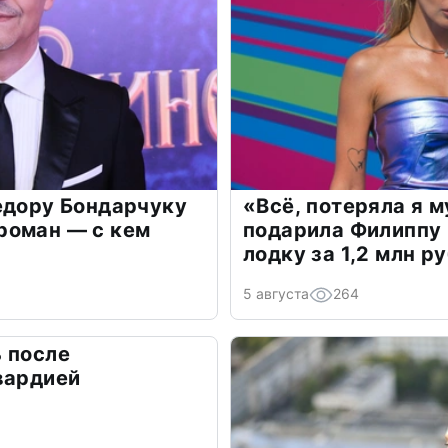
едору Бондарчуку
«Всё, потеряла я 
роман — с кем
подарила Филиппу
лодку за 1,2 млн р
5 августа
264
 после
вардией