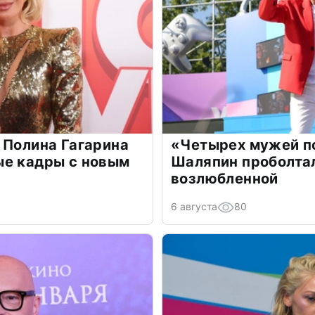
 Полина Гагарина
«Четырех мужей п
ые кадры с новым
Шаляпин проболтал
возлюбленной
6 августа
80