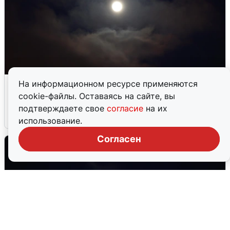
В Воронеже прогремели взрывы
На информационном ресурсе применяются
после сигнала тревоги
cookie-файлы. Оставаясь на сайте, вы
подтверждаете свое
согласие
на их
5 августа
0
использование.
Согласен