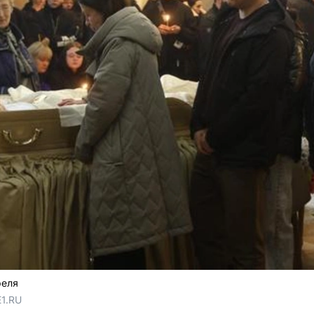
реля
E1.RU