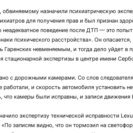
 обвиняемому назначили психиатрическую экспер
ихиатров для получения прав и был признан здоро
о неадекватное поведение после ДТП — это попы
знаки психического расстройства». Он опасается,
ь Гаренских невменяемым, и тогда дело уйдет в п
я стационарной экспертизы в центре имени Сербс
ано с дорожными камерами. Со слов следователя
е работали, и скорость автомобиля установить н
, что камеры были исправны, и записи движения 
начило экспертизу технической исправности Lexus
 «По записям видно, что он тормозил на светофор