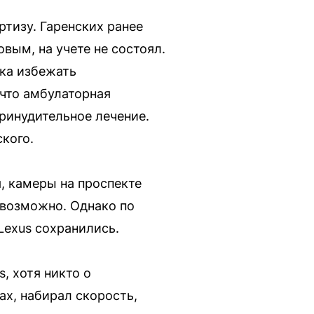
тизу. Гаренских ранее
вым, на учете не состоял.
тка избежать
 что амбулаторная
ринудительное лечение.
кого.
, камеры на проспекте
евозможно. Однако по
Lexus сохранились.
, хотя никто о
ах, набирал скорость,