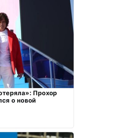
отеряла»: Прохор
ся о новой