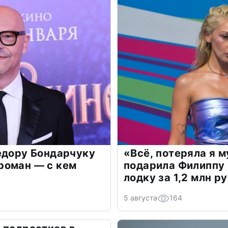
едору Бондарчуку
«Всё, потеряла я 
роман — с кем
подарила Филиппу
лодку за 1,2 млн р
5 августа
164