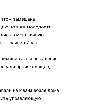
в этом замешана
ию, что я в молодости
ались в мою личную
», — заявил Иван.
криминируется покушение
тировали происходящее,
апали на Ивана возле дома
енить управляющую