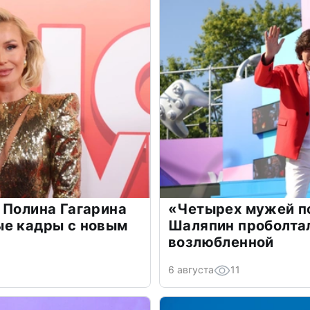
 Полина Гагарина
«Четырех мужей п
ые кадры с новым
Шаляпин проболтал
возлюбленной
6 августа
11