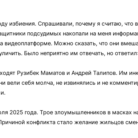
ду избиения. Спрашивали, почему я считаю, что 
ащитники подсудимых накопали на меня информац
а видеоплатформе. Можно сказать, что они вмеш
уличить. Было неприятно им отвечать, но ответил
ходят Рузибек Маматов и Андрей Талипов. Им ин
они вели себя молча, не извинялись и не коммен
и.
ля 2025 года. Трое злоумышленников в масках н
 Причиной конфликта стало желание жильцов см