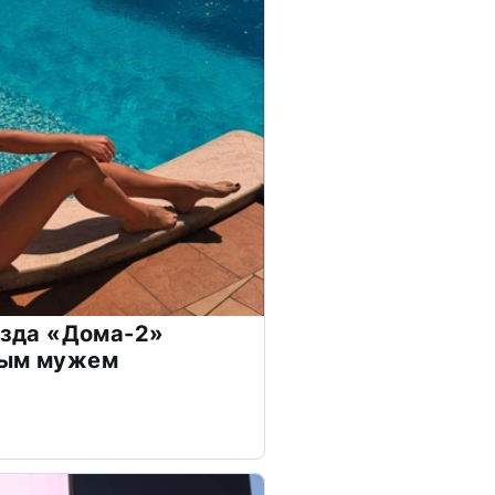
везда «Дома-2»
дым мужем