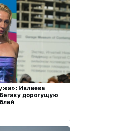
мужа»: Ивлеева
 Бегаку дорогущую
ублей