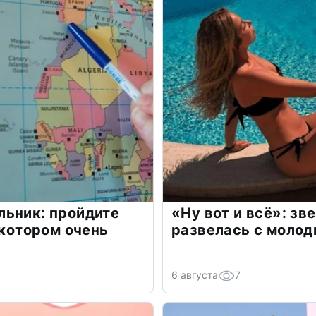
льник: пройдите
«Ну вот и всё»: з
 котором очень
развелась с моло
6 августа
7