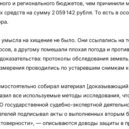
ного и регионального бюджетов, чем причинили
средств на сумму 2 059 142 рубля. То есть в ос
ора.
 умысла на хищение не было. Они ссылались на т
рсов, а другому помешали плохая погода и прот
доказательства: протоколы обследования земель,
измерения проводились по устаревшим снимкам к
амостоятельно собирал материал [доказывающий 
тразил все используемые методы исследования, ч
„О государственной судебно-экспертной деятельно
ателей подписывал акты о выполненных вторым б
стоверности», — описываются доводы защиты в п