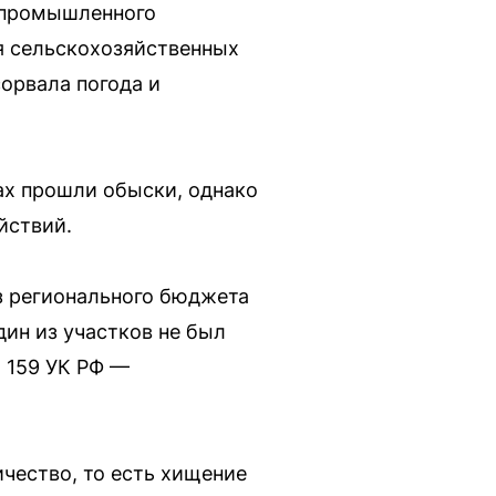
опромышленного
я сельскохозяйственных
сорвала погода и
ах прошли обыски, однако
йствий.
з регионального бюджета
дин из участков не был
и 159 УК РФ —
чество, то есть хищение