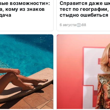
овые возможности»:
Справится даже шк
а, кому из знаков
тест по географии,
дача
стыдно ошибиться
6 августа
88