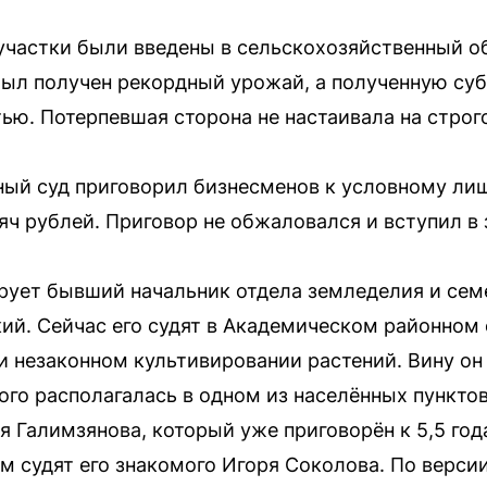
участки были введены в сельскохозяйственный о
был получен рекордный урожай, а полученную с
ью. Потерпевшая сторона не настаивала на строг
ный суд приговорил бизнесменов к условному ли
яч рублей. Приговор не обжаловался и вступил в 
рует бывший начальник отдела земледелия и сем
ий. Сейчас его судят в Академическом районном 
и незаконном культивировании растений. Вину он 
го располагалась в одном из населённых пункто
я Галимзянова, который уже приговорён к 5,5 го
м судят его знакомого Игоря Соколова. По верси