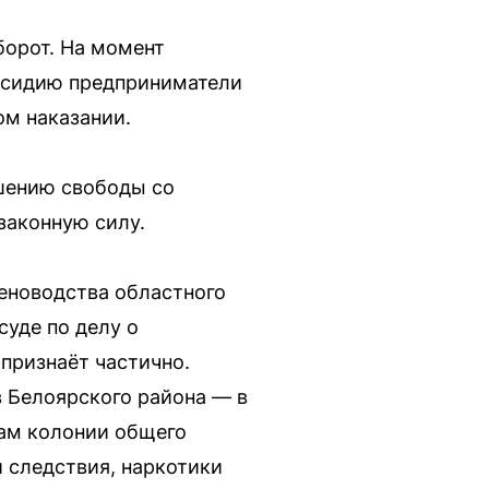
борот. На момент
убсидию предприниматели
ом наказании.
шению свободы со
законную силу.
еноводства областного
суде по делу о
признаёт частично.
в Белоярского района — в
дам колонии общего
и следствия, наркотики