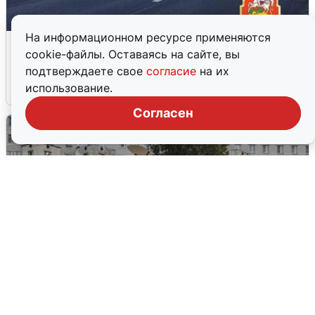
На информационном ресурсе применяются
Пять машин столкнулись на
cookie-файлы. Оставаясь на сайте, вы
Дмитровском шоссе в Подмосковье
подтверждаете свое
согласие
на их
использование.
4 августа
0
Согласен