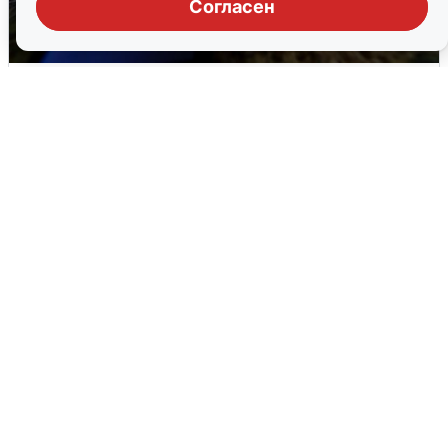
Согласен
Ночью в Самарской области завыли
сирены
8 августа
0