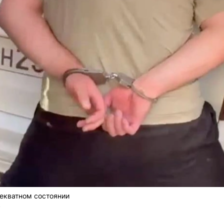
екватном состоянии
у