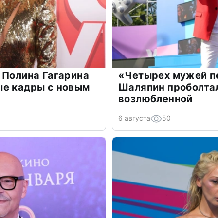
 Полина Гагарина
«Четырех мужей п
ые кадры с новым
Шаляпин проболтал
возлюбленной
6 августа
50