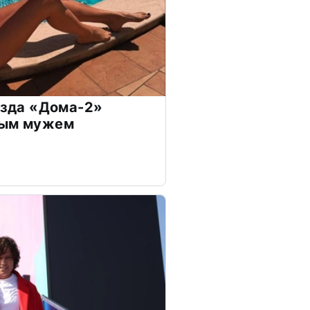
везда «Дома-2»
дым мужем