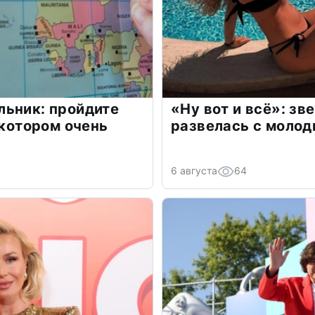
льник: пройдите
«Ну вот и всё»: з
 котором очень
развелась с моло
6 августа
64