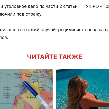
 уголовное дело по части 2 статьи 111 УК РФ «П
лючили под стражу.
роизошел похожий случай: рецидивист напал на 
лся.
ЧИТАЙТЕ ТАКЖЕ