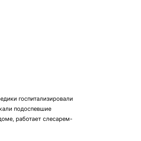
едики госпитализировали
ржали подоспевшие
доме, работает слесарем-