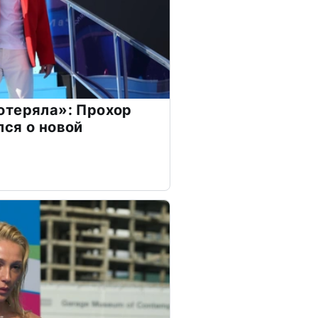
отеряла»: Прохор
ся о новой