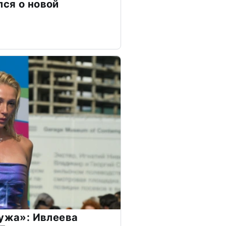
ся о новой
мужа»: Ивлеева