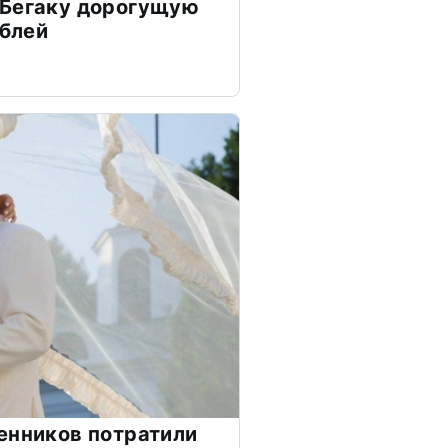
 Бегаку дорогущую
ублей
енников потратили