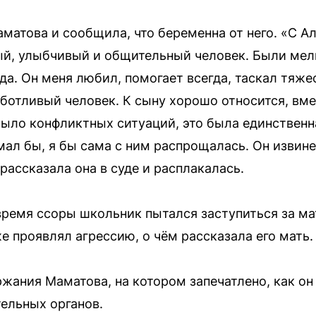
матова и сообщила, что беременна от него. «С А
ый, улыбчивый и общительный человек. Были ме
да. Он меня любил, помогает всегда, таскал тяжес
аботливый человек. К сыну хорошо относится, вме
было конфликтных ситуаций, это была единственна
ал бы, я бы сама с ним распрощалась. Он извинен
 рассказала она в суде и расплакалась.
время ссоры школьник пытался заступиться за мат
е проявлял агрессию, о чём рассказала его мать.
жания Маматова, на котором запечатлено, как он
ельных органов.