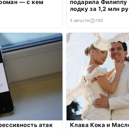
роман — с кем
подарила Филиппу
лодку за 1,2 млн р
5 августа
190
рессивность атак
Клава Кока и Масл