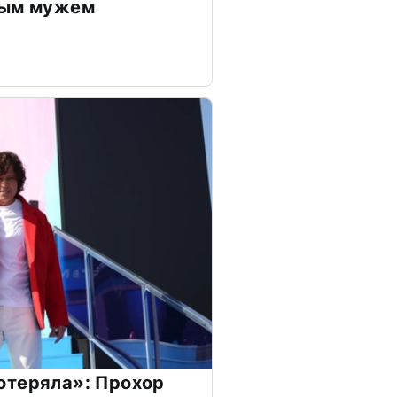
дым мужем
отеряла»: Прохор