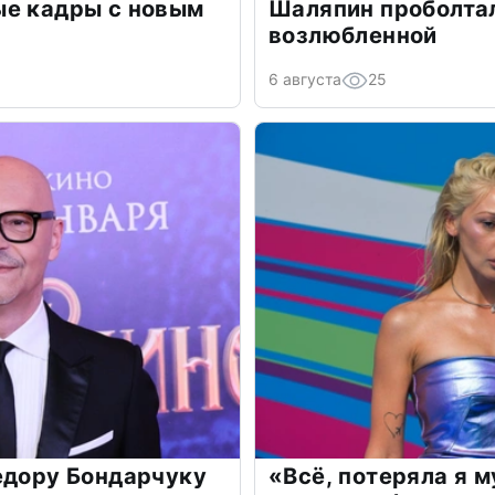
ые кадры с новым
Шаляпин проболтал
возлюбленной
6 августа
25
едору Бондарчуку
«Всё, потеряла я 