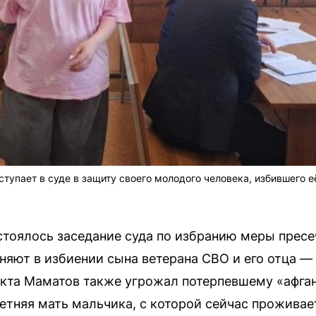
тупает в суде в защиту своего молодого человека, избившего е
остоялось заседание суда по избранию меры пресе
няют в избиении сына ветерана СВО и его отца 
кта Маматов также угрожал потерпевшему «афган
етняя мать мальчика, с которой сейчас прожива