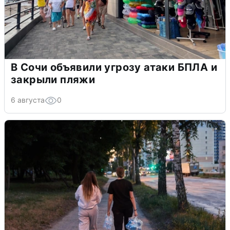
До 31 августа, 2026
Оформить кредитную карту по акции
«100 дней без %»
Скидка 10% на товары дял
риготовление еды (грили,
мультиварки)
До 31 августа, 2026
Все промокоды