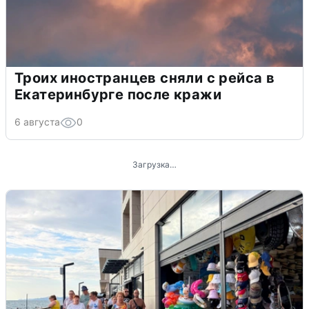
Троих иностранцев сняли с рейса в
Екатеринбурге после кражи
6 августа
0
Промокоды
Скидка 15% на оплату Домашней
школы в рассрочку
До 31 декабря, 2026
Snow Sea — дополнительная скидка
20% на весь ассортимент бренда на
Ozon!