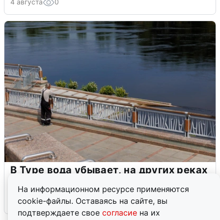
4 августа
0
В Туре вода убывает, на других реках
области прибывает
На информационном ресурсе применяются
cookie-файлы. Оставаясь на сайте, вы
4 августа
0
подтверждаете свое
согласие
на их