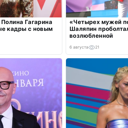
 Полина Гагарина
«Четырех мужей п
ые кадры с новым
Шаляпин проболтал
возлюбленной
6 августа
21