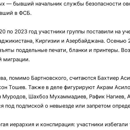
ых — бывший начальник службы безопасности о
вший в ФСБ.
20 по 2023 год участники группы поставили на уч
аджикистана, Киргизии и Азербайджана. Осенью 
изъяты поддельные печати, бланки и принтеры. Во
й миграции.
а, помимо Бартновского, считаются Бахтиер Аси
он Тошев. Также в деле фигурируют Акрам Асило
н Муродов, Шахбоз Мухаммадиев, Рафик Нагиев, 
ся под подпиской о невыезде или запретом опред
огая иерархия и конспирация: участники избегали