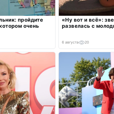
льник: пройдите
«Ну вот и всё»: з
 котором очень
развелась с моло
6 августа
20