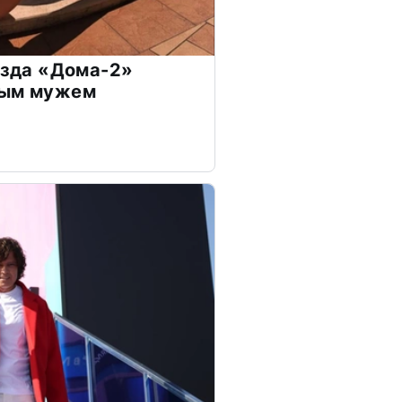
везда «Дома-2»
дым мужем