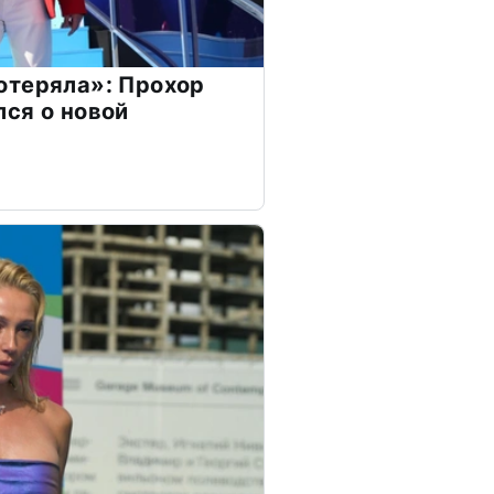
отеряла»: Прохор
ся о новой