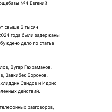
вощебазы №4 Евгений
ет свыше 6 тысяч
2024 года были задержаны
збуждено дело по статье
лов, Вугар Гахраманов,
в, Завкибек Боронов,
Ахлиддин Саидов и Идрис
еленных действий.
 телефонных разговоров,