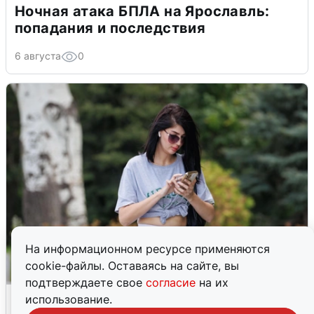
Ночная атака БПЛА на Ярославль:
попадания и последствия
6 августа
0
На информационном ресурсе применяются
cookie-файлы. Оставаясь на сайте, вы
подтверждаете свое
согласие
на их
Волгоградцы остались без
использование.
мобильного интернета