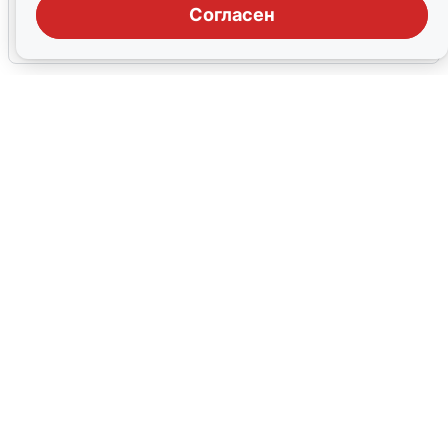
Согласен
6 августа
0
Сирены в Сочи: новая угроза БПЛА
6 августа
0