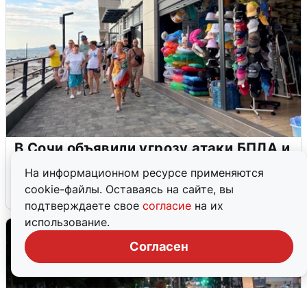
В Сочи объявили угрозу атаки БПЛА и
закрыли пляжи
На информационном ресурсе применяются
cookie-файлы. Оставаясь на сайте, вы
6 августа
0
подтверждаете свое
согласие
на их
использование.
Согласен