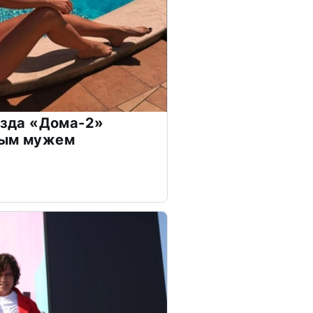
везда «Дома-2»
дым мужем