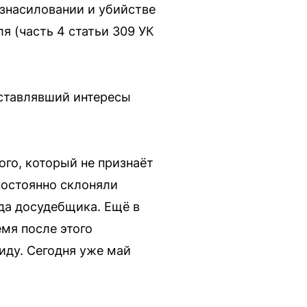
знасиловании и убийстве
я (часть 4 статьи 309 УК
дставлявший интересы
ого, который не признаёт
постоянно склоняли
гда досудебщика. Ещё в
мя после этого
иду. Сегодня уже май