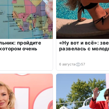
льник: пройдите
«Ну вот и всё»: з
 котором очень
развелась с моло
6 августа
57