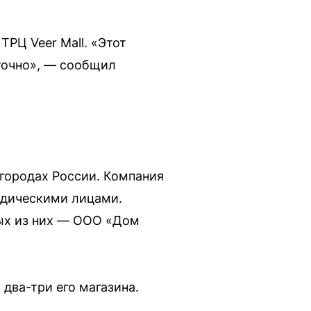
ТРЦ Veer Mall. «Этот
 точно», — сообщил
5 городах России. Компания
идическими лицами.
рых из них — ООО «Дом
 два-три его магазина.