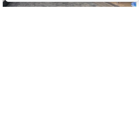
В Сочи объявили угрозу атаки БПЛА и
закрыли пляжи
6 августа
0