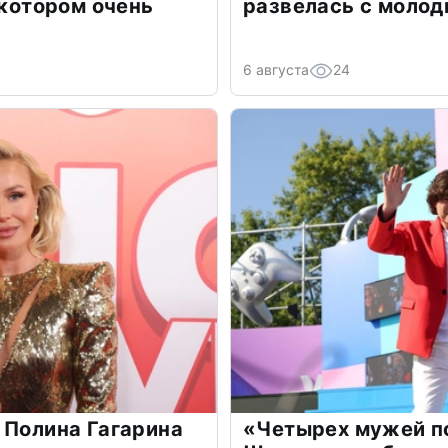
 котором очень
развелась с моло
6 августа
24
 Полина Гагарина
«Четырех мужей п