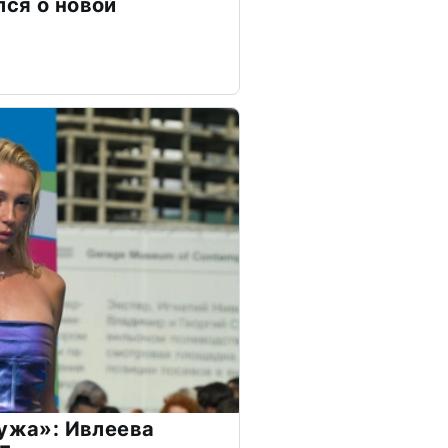
ся о новой
мужа»: Ивлеева