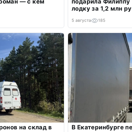
роман — с кем
подарила Филиппу
лодку за 1,2 млн р
5 августа
185
ронов на склад в
В Екатеринбурге п