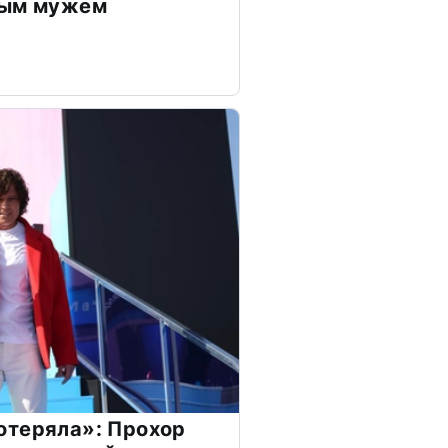
дым мужем
отеряла»: Прохор