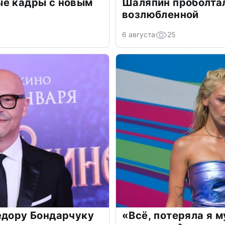
ые кадры с новым
Шаляпин проболтал
возлюбленной
6 августа
25
едору Бондарчуку
«Всё, потеряла я 