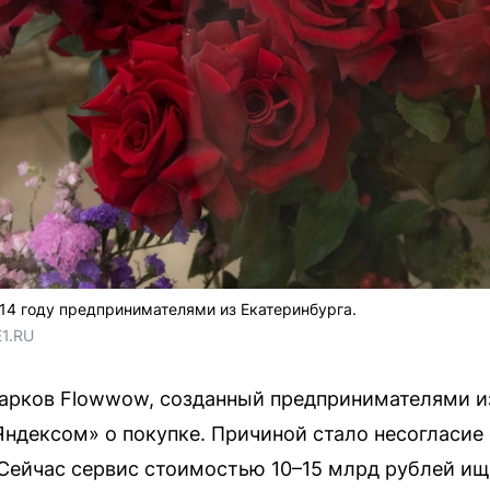
14 году предпринимателями из Екатеринбурга.
E1.RU
арков Flowwow, созданный предпринимателями из
Яндексом» о покупке. Причиной стало несогласи
ейчас сервис стоимостью 10–15 млрд рублей ище