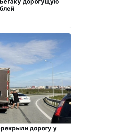
 Бегаку дорогущую
ублей
ерекрыли дорогу у