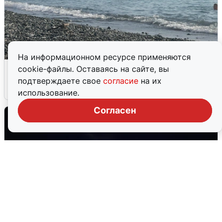
На информационном ресурсе применяются
Сирены в Сочи: новая угроза БПЛА
cookie-файлы. Оставаясь на сайте, вы
подтверждаете свое
согласие
на их
6 августа
0
использование.
Согласен