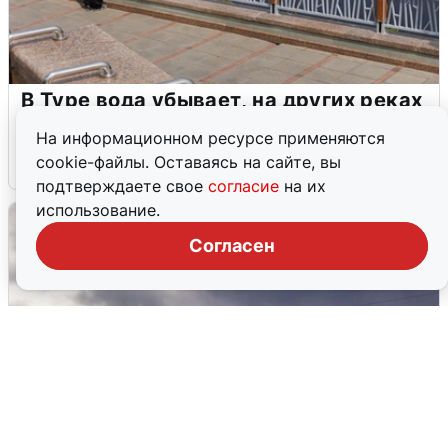
В Туре вода убывает, на других реках
области прибывает
На информационном ресурсе применяются
cookie-файлы. Оставаясь на сайте, вы
4 августа
0
подтверждаете свое
согласие
на их
использование.
Согласен