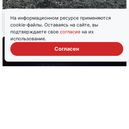
Сирены в Сочи: новая угроза БПЛА
На информационном ресурсе применяются
cookie-файлы. Оставаясь на сайте, вы
6 августа
0
подтверждаете свое
согласие
на их
использование.
Согласен
Взрывы в Воронеже после сигнала