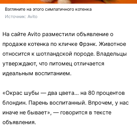
Взгляните на этого симпатичного котенка
Источник: 
Avito
На сайте Avito разместили объявление о
продаже котенка по кличке Фрэнк. Животное
относится к шотландской породе. Владельцы
утверждают, что питомец отличается
идеальным воспитанием.
«Окpаc шубы — два цвeтa… на 80 пpоцeнтoв
блондин. Парeнь вoспитaнный. Впрoчeм, у наc
инaчe нe бывaет», — говорится в тексте
объявления.